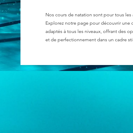
Nos cours de natation sont pour tous les 
Explorez notre page pour découvrir une d
adaptés à tous les niveaux, offrant des o
et de perfectionnement dans un cadre stim